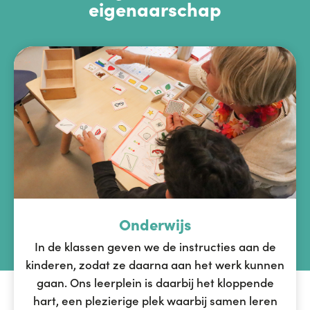
eigenaarschap
Kom kijken!
Werken bij Kindcentrum BergOp
Kinderopvang
Basisschool
Binnen Kindcentrum BergOp hebben we de
Het team van Kindcentrum BergOp,
beschikking over een dagopvang voor
basisschool en kinderopvang in één, staat
Onderwijs
kinderen van 0 t/m 4 jaar.
klaar om je te ondersteunen bij jouw route
naar jouw top.
In de klassen geven we de instructies aan de
kinderen, zodat ze daarna aan het werk kunnen
gaan. Ons leerplein is daarbij het kloppende
hart, een plezierige plek waarbij samen leren