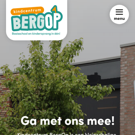
menu
Ga met ons mee!
Kindcentrum BergOp is een kleinschalige,