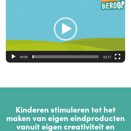
00:00
02:17
Kinderen stimuleren tot het
maken van eigen eindproducten
vanuit eigen creativiteit en